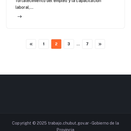
fortalecimiento del empleo y la capacitación
laboral,…
…
1
2
3
7
Copyright © 2025 trabajo.chubut.gov.ar - Gobierno de la
Provincia