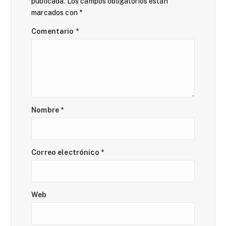
publicada.
Los campos obligatorios están
d
marcados con
*
Comentario
*
e
e
n
t
Nombre
*
r
Correo electrónico
*
a
d
Web
a