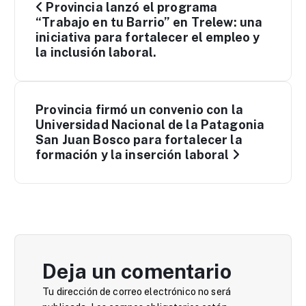
Provincia lanzó el programa
a
“Trabajo en tu Barrio” en Trelew: una
iniciativa para fortalecer el empleo y
la inclusión laboral.
v
e
Provincia firmó un convenio con la
g
Universidad Nacional de la Patagonia
San Juan Bosco para fortalecer la
a
formación y la inserción laboral
c
i
ó
Deja un comentario
n
Tu dirección de correo electrónico no será