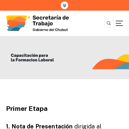
S
k
i
p
t
o
c
o
n
t
e
n
t
Primer Etapa
1. Nota de Presentación
dirigida al