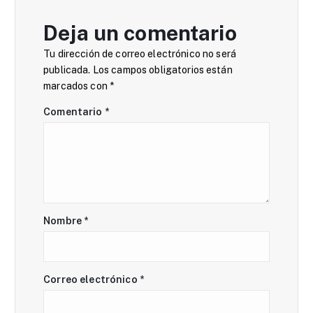
i
Deja un comentario
ó
Tu dirección de correo electrónico no será
n
publicada.
Los campos obligatorios están
marcados con
*
d
Comentario
*
e
e
n
Nombre
*
t
r
Correo electrónico
*