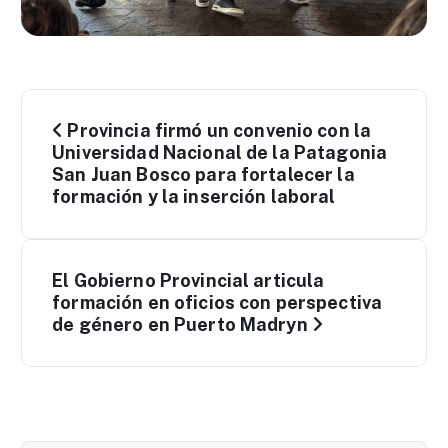
N
Provincia firmó un convenio con la
a
Universidad Nacional de la Patagonia
San Juan Bosco para fortalecer la
formación y la inserción laboral
v
e
El Gobierno Provincial articula
g
formación en oficios con perspectiva
de género en Puerto Madryn
a
c